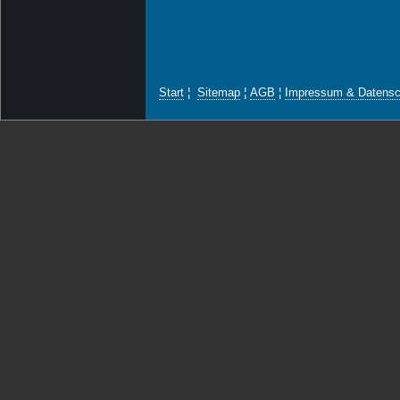
Start
¦
Sitemap
¦
AGB
¦
Impressum & Datensc