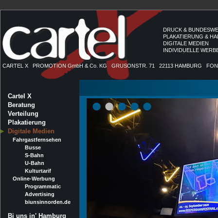
DRUCK & BUNDESWE
PLAKATIERUNG & H
DIGITALE MEDIEN
INDIVIDUELLE WER
CARTEL X PROMOTION GmbH & Co. KG GRUSONSTR. 71 22113 HAMBURG FON: 04
•
•
•
•
•
Cartel X
Beratung
Verteilung
Plakatierung
Digitale Medien
Fahrgastfernsehen
Busse
S-Bahn
U-Bahn
Kulturtarif
Online-Werbung
Programmatic
Advertising
biunsinnorden.de
Bi uns in' Hamburg