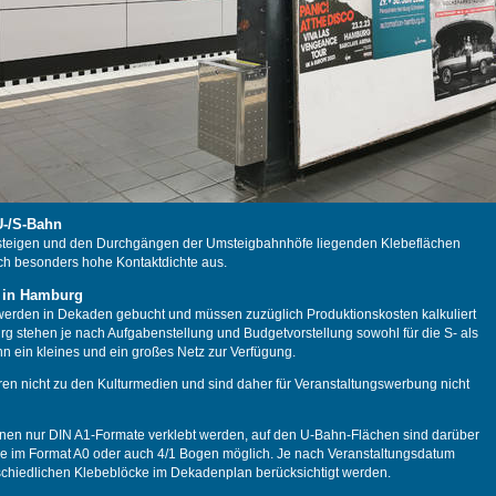
U-/S-Bahn
steigen und den Durchgängen der Umsteigbahnhöfe liegenden Klebeflächen
ch besonders hohe Kontaktdichte aus.
 in Hamburg
werden in Dekaden gebucht und müssen zuzüglich Produktionskosten kalkuliert
g stehen je nach Aufgabenstellung und Budgetvorstellung sowohl für die S- als
hn ein kleines und ein großes Netz zur Verfügung.
en nicht zu den Kulturmedien und sind daher für Veranstaltungswerbung nicht
nen nur DIN A1-Formate verklebt werden, auf den U-Bahn-Flächen sind darüber
e im Format A0 oder auch 4/1 Bogen möglich. Je nach Veranstaltungsdatum
chiedlichen Klebeblöcke im Dekadenplan berücksichtigt werden.