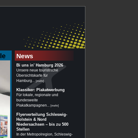
le
News
Bi uns in' Hamburg 2026
Unsere neue touristische
Übersichtskarte für
Hamburg...
[
mehr
]
Klassiker: Plakatwerbung
Für lokale, regionale und
bundesweite
Plakatkampagnen...
[
mehr
]
Flyerverteilung Schleswig-
Holstein & Nord
Niedersachsen – bis zu 500
Stellen
In der Metropolregion, Schleswig-