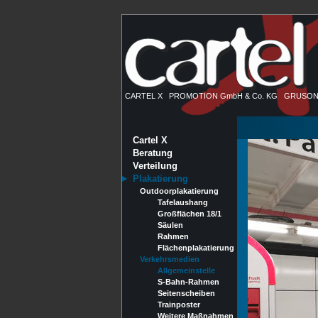
CARTEL X PROMOTION GmbH & Co. KG GRUSONSTR
Cartel X
Beratung
Verteilung
Plakatierung
Outdoorplakatierung
Tafelaushang
Großflächen 18/1
Säulen
Rahmen
Flächenplakatierung
Verkehrsmedien
Allgemeinstelle
S-Bahn-Rahmen
Seitenscheiben
Trainposter
Weitere Maßnahmen